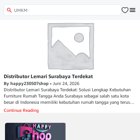
Distributor Lemari Surabaya Terdekat
By happy230507shop
•
Juni 24, 2026
Distributor Lemari Surabaya Terdekat: Solusi Lengkap Kebutuhan
Furniture Rumah Tangga Anda Surabaya sebagai salah satu kota
besar di Indonesia memiliki kebutuhan rumah tangga yang terus
berkembang, termasuk kebutuhan akan lemari sebagai furnitur
Continue Reading
penting di rumah, apartemen, hingga ruang usaha. Banyak orang
mencari solusi yang cepat, mudah dijangkau, dan terpercaya ketika
ingin membeli lemari berkualitas tanpa harus berpindah dari satu
tempat ke tempat lain. Dalam proses pencarian tersebut, kehadiran
distributor yang tepat menjadi faktor penting. Tidak hanya soal