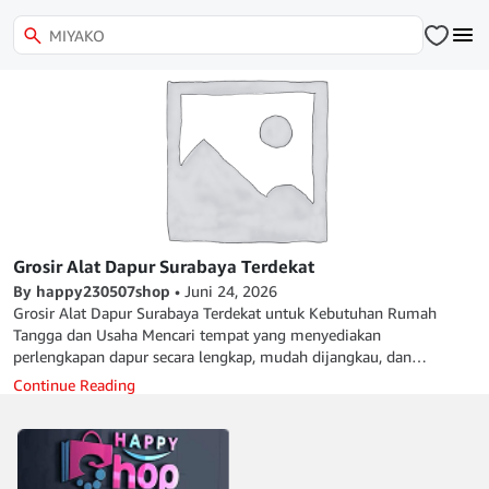
Grosir Alat Dapur Surabaya Terdekat
By happy230507shop
•
Juni 24, 2026
Grosir Alat Dapur Surabaya Terdekat untuk Kebutuhan Rumah
Tangga dan Usaha Mencari tempat yang menyediakan
perlengkapan dapur secara lengkap, mudah dijangkau, dan
terpercaya di Surabaya menjadi kebutuhan penting, baik untuk
Continue Reading
rumah tangga, usaha kuliner, maupun bisnis retail. Ketersediaan
alat dapur yang berkualitas tidak hanya membantu aktivitas
memasak menjadi lebih efisien, tetapi juga mendukung
produktivitas usaha agar berjalan lebih lancar. Di tengah banyaknya
pilihan penyedia perlengkapan rumah tangga, memilih distributor