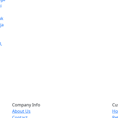
i
uk
ja
l,
Company Info
Cu
About Us
Ho
Contact
Re