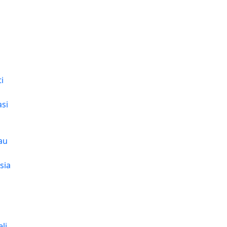
i
si
tau
sia
li