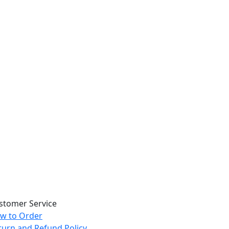
stomer Service
w to Order
turn and Refund Policy