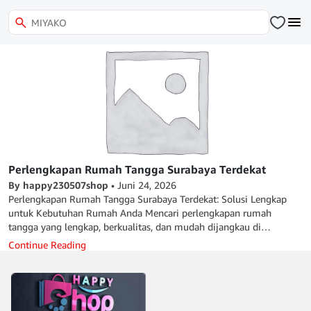
Perlengkapan Rumah Tangga Surabaya Terdekat
By happy230507shop
•
Juni 24, 2026
Perlengkapan Rumah Tangga Surabaya Terdekat: Solusi Lengkap
untuk Kebutuhan Rumah Anda Mencari perlengkapan rumah
tangga yang lengkap, berkualitas, dan mudah dijangkau di
Surabaya sering menjadi kebutuhan penting bagi banyak keluarga,
Continue Reading
pelaku usaha, hingga pemilik kos dan kontrakan. Kebutuhan rumah
tangga bukan hanya soal alat dapur atau kebersihan, tetapi
mencakup berbagai aspek yang menunjang aktivitas sehari-hari
agar lebih efisien, higienis, dan nyaman. Di tengah aktivitas
masyarakat perkotaan yang serba cepat, memilih distributor yang