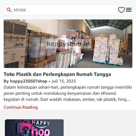
Toko Plastik dan Perlengkapan Rumah Tangga
By happy230507shop
•
Juli 15, 2025
Dalam kehidupan sehari-hari, perlengkapan rumah tangga memiliki
peran penting untuk mendukung kenyamanan dan efisiensi
kegiatan di rumah. Dari wadah makanan, ember, rak plastik, hingga
perlengkapan dapur—semua bisa didapatkan dengan mudah di
Continue Reading
toko plastik dan perlengkapan rumah tangga yang terpercaya.
Mengapa Memilih Toko Plastik dan Perlengkapan Rumah Tangga?
Toko plastik dan perlengkapan rumah tangga menawarkan berbagai
keunggulan yang tidak selalu tersedia di supermarket besar atau
toko serba ada, antara lain: Ketersediaan produk yang lebih lengkap: