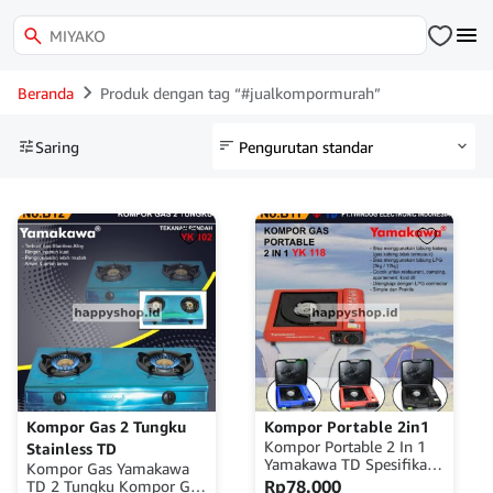
Beranda
Produk dengan tag “#jualkompormurah”
Saring
Kompor Gas 2 Tungku
Kompor Portable 2in1
Kompor Portable 2 In 1
Stainless TD
Yamakawa TD Spesifikasi
Kompor Gas Yamakawa
: 2in1 bisa menggunakan
Rp
78.000
TD 2 Tungku Kompor Gas