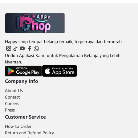
Klakson Lampu LED
Akselerasi anti kejut
Transmisi : Maju &
Mundur Transmisi : Belok
kanan Include charge aki
1 Dus isi 1 pcs, 1 Warna
Ukuran Produk : 69 x 36 x
46 cm Ukuran Dus : 58 x
Happy shop tempat belanja terbaik, terpercaya dan termurah
26 x 36 cm Tersedia
dalam 4 pilihan warna
menarik : Biru, Krem,
Unduh Aplikasi Kami untuk Pengalaman Belanja yang Lebih
Merah dan Putih UNTUK
Nyaman.
WARNA BISA
DITANYAKAN TERLEBIH
DAHULU/ DIKIRIM
SESUAI STOK GUDANG
Company Info
YA KAKAK
About Us
Contact
Careers
Press
Customer Service
How to Order
Return and Refund Policy