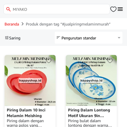
Beranda
Produk dengan tag “#jualpiringmelaminmurah”
Saring
Piring Dalam 10 Inci
Piring Dalam Lontong
Melamin Meishing
Motif Ukuran 9in
Piring dalam dengan
Piring bulat dalam
Melamin Meishing
warna polos yang
lontong dengan warna