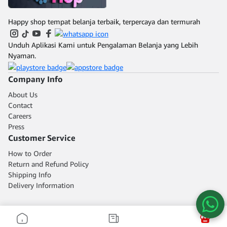
lebih terang dan
lebih terang dan
cemerlang. Spesifikasi
cemerlang. Spesifikasi
Produk : - Merek :
Produk : - Merek :
Happy shop tempat belanja terbaik, terpercaya dan termurah
Meishing - Model : Piring
Meishing - Model : Piring
Segi - Bahan : Melamine
Segi - Bahan : Melamine
Food Grade 100% -
Food Grade 100% -
Unduh Aplikasi Kami untuk Pengalaman Belanja yang Lebih
Ukuran : D 25 cm x T 1,5
Ukuran : D 22 cm x T 1,5
Nyaman.
cm Harga yang tertera
cm Harga yang tertera
harga per pcs Pembelian
harga per pcs Pembelian
grosir bisa ditanyakan
grosir bisa ditanyakan
Company Info
terlebih dahulu
terlebih dahulu
About Us
Contact
Careers
Press
Customer Service
How to Order
Return and Refund Policy
Shipping Info
Delivery Information