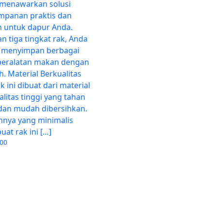
 menawarkan solusi
mpanan praktis dan
en untuk dapur Anda.
n tiga tingkat rak, Anda
 menyimpan berbagai
 peralatan makan dengan
. Material Berkualitas
 ini dibuat dari material
alitas tinggi yang tahan
dan mudah dibersihkan.
nnya yang minimalis
at rak ini […]
000