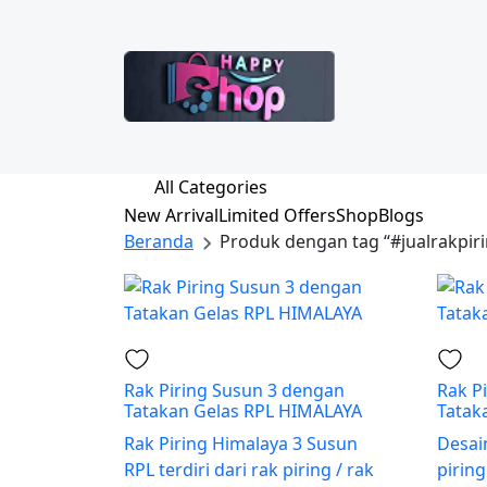
All Categories
New Arrival
Limited Offers
Shop
Blogs
Beranda
Produk dengan tag “#jualrakpir
Rak Piring Susun 3 dengan
Rak P
Tatakan Gelas RPL HIMALAYA
Tatak
Rak Piring Himalaya 3 Susun
Desai
RPL terdiri dari rak piring / rak
pirin