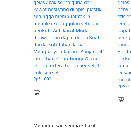
gelas / rak serba guna dari
gelas
kawat besi yang dilapisi plastik
penyi
sehingga membuat rak ini
efisi
memiliki keunggulan sebagai
Denga
berikut : Anti karat Mudah
dapat
dirawat dan dapat dicuci Kuat
jenis
dan kokoh Tahan lama
mudah
Mempunyai ukuran : Panjang 41
Produk
cm Lebar 31 cm Tinggi 70 cm
berku
Harga tertera harga per set, 1
lama 
koli isi 6 set
Desai
Rp
51.000
membu
Rp
59.
Menampilkan semua 2 hasil