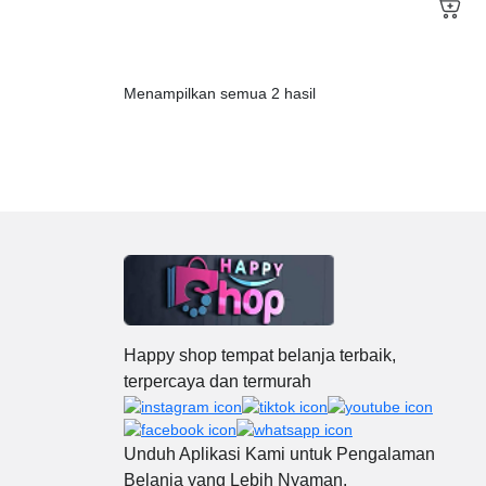
Diamete
settingan osilasi udara 180 derajat
in 1 Fa
atau stagnan pada 1 arah, sehingga
Control
dapat diatur untuk arah angin sesuai
diatur 
keinginan. Mempunyai 3 Fan Blade
Menampilkan semua 2 hasil
panas -
lebih ringan sehingga motor pun dapat
bekerja lebih maksimal dan
menghasilkan angin yang kencang.
Hanya menggunakan daya 80 Watt
Hemat Energi. Aman dan tahan lama.
Spesifikasi Produk: Daya : 80 Watt
Size : 18 Inci Voltase : 220 V
Frekuensi : 50 - 60 Hz 3 Fan Blade
Motor Bahan : Kuningan Baling- Baling
Kipas terbuat dari Metal Rangka Kipas
dari Besi
Happy shop tempat belanja terbaik,
terpercaya dan termurah
Unduh Aplikasi Kami untuk Pengalaman
Belanja yang Lebih Nyaman.