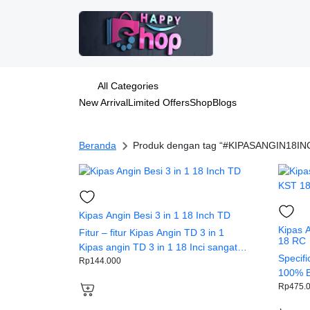
All Categories
New Arrival
Limited Offers
Shop
Blogs
Beranda
Produk dengan tag “#KIPASANGIN18IN
Kipas Angin Besi 3 in 1 18 Inch TD
Kipas 
Fitur – fitur Kipas Angin TD 3 in 1
18 RC
Kipas angin TD 3 in 1 18 Inci sangat
Specifi
multifungsi dapat digunakan dalam 3
Rp
144.000
100% B
mode sebagai stand fan, desk fan,
Arah an
Rp
475.
dan wall fan. Terdapat settingan 3
ataupun
kecepatan Kipas angin ini mempunyai