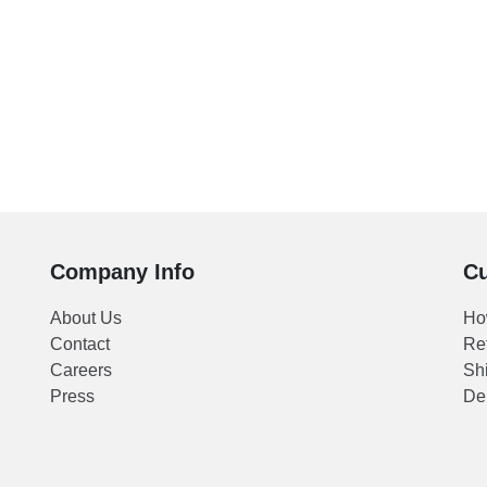
r baling 45 cm (18") - Fungsi 3
n: Stand, Wall, Floor - 3 Speeds
 - Baling full besi - Tinggi dapat
sendiri - Angin kencang - Tahan
 Full Oscillation
Company Info
Cu
About Us
Ho
Contact
Re
Careers
Shi
Press
Del