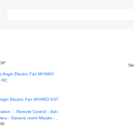
CH”
Sh
Angin Electric Fan MIYAKO KST
cation : - Remote Control - Asli -
aru - Garansi resmi Miyako -
gin ke kanan dan ke kiri,
000
 diatur hanya ke 1 arah saja -