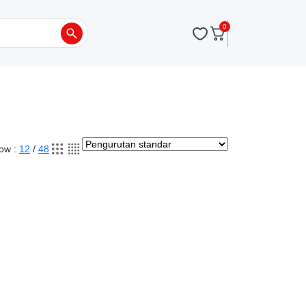
0
ow :
12
/
48