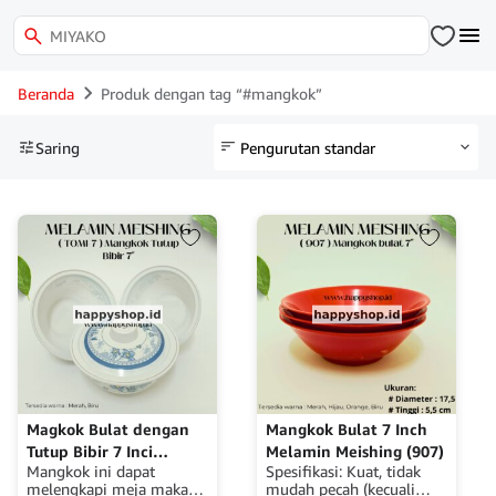
Beranda
Produk dengan tag “#mangkok”
Saring
Magkok Bulat dengan
Mangkok Bulat 7 Inch
Tutup Bibir 7 Inci
Melamin Meishing (907)
Mangkok ini dapat
Spesifikasi: Kuat, tidak
Melamin Meishing
melengkapi meja makan
mudah pecah (kecuali