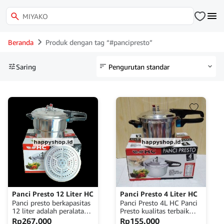
Beranda
Produk dengan tag “#pancipresto”
Saring
Panci Presto 12 Liter HC
Panci Presto 4 Liter HC
Panci presto berkapasitas
Panci Presto 4L HC Panci
12 liter adalah peralatan
Presto kualitas terbaik
dapur yang wajib dimiliki
dari HC Kapasitas 4 Liter
Rp
267.000
Rp
155.000