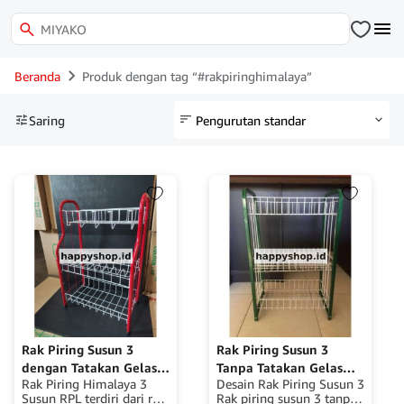
Beranda
Produk dengan tag “#rakpiringhimalaya”
Saring
Rak Piring Susun 3
Rak Piring Susun 3
dengan Tatakan Gelas
Tanpa Tatakan Gelas
Rak Piring Himalaya 3
Desain Rak Piring Susun 3
RPL HIMALAYA
RPK HIMALAYA
Susun RPL terdiri dari rak
Rak piring susun 3 tanpa