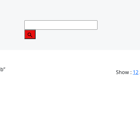
mb”
Show :
12