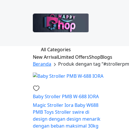
All Categories
New Arrival
Limited Offers
Shop
Blogs
Beranda
Produk dengan tag “#strollerp
Baby Stroller PMB W-688 IORA
Magic Stroller Iora Baby W688
PMB Toys Stroller swire di
design dengan design menarik
dengan beban maksimal 30kg