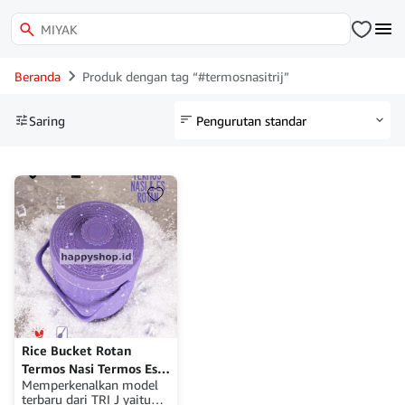
Beranda
Produk dengan tag “#termosnasitrij”
Saring
Rice Bucket Rotan
Termos Nasi Termos Es
Memperkenalkan model
6.5 Liter TRI J
terbaru dari TRI J yaitu