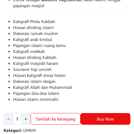
pajangan masjid
Kaligrafi Pintu Kakbah
Hiasan dinding islami
Dekorasi rumah muslim
Kaligrafi arab timbul
Pajangan islami ruang tamu
Kaligrafi mekkah
Hiasan dinding Kakbah
Kaligrafi masjidil haram
Souvenir haji umroh
Hiasan kaligrafi emas hitam
Dekorasi islami elegan
Kaligrafi Allah dan Muhammad
Pajangan doa-doa islami
Hiasan islami minimalis
Kuantitas
Buy Now
−
+
Tambah ke keranjang
KALIGRAFI
PINTU
Kategori:
UMKM