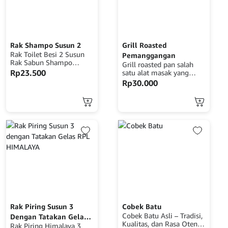
Rak Shampo Susun 2
Grill Roasted
Rak Toilet Besi 2 Susun
Pemanggangan
Rak Sabun Shampo
Grill roasted pan salah
Gantung Rak Dinding
Rp
23.500
satu alat masak yang
Tempel Minimalis Bisa
wajib ibu-ibu punya,
Rp
30.000
digunakan untuk
Karena sangat praktis
meletakkan skincare,
untuk digunakan dalam
bodycare, make up, sabun
memanggang. Praktis
mandi, shampo dll
digunakan cukup
Modern desain sehingga
meletakkan alat ini diatasi
sangat cocok untuk
kompor, panas api di
diletakkan di kamar
distribusikan merata
mandi/ kamar tidur
lewat celah, sehingga
maupun ruang keluarga
makanan yang
Mudah dipindahkan
dipanggang tidak terkena
karena beratnya yang
api secara langsung,
ringan Harga relatif lebih
panas yang
terjangkau
didistribusikan merata
membuat makanan
matang dengan
Rak Piring Susun 3
Cobek Batu
sempurna. Mudah
Cobek Batu Asli – Tradisi,
Dengan Tatakan Gelas
dibersihkan, dengan
Kualitas, dan Rasa Otentik
Rak Piring Himalaya 3
RPL HIMALAYA
bahan aluminium anti