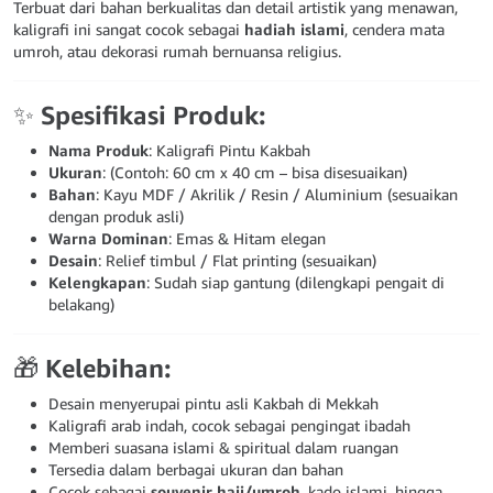
Terbuat dari bahan berkualitas dan detail artistik yang menawan,
kaligrafi ini sangat cocok sebagai
hadiah islami
, cendera mata
umroh, atau dekorasi rumah bernuansa religius.
✨
Spesifikasi Produk:
Nama Produk
: Kaligrafi Pintu Kakbah
Ukuran
: (Contoh: 60 cm x 40 cm – bisa disesuaikan)
Bahan
: Kayu MDF / Akrilik / Resin / Aluminium (sesuaikan
dengan produk asli)
Warna Dominan
: Emas & Hitam elegan
Desain
: Relief timbul / Flat printing (sesuaikan)
Kelengkapan
: Sudah siap gantung (dilengkapi pengait di
belakang)
🎁
Kelebihan:
Desain menyerupai pintu asli Kakbah di Mekkah
Kaligrafi arab indah, cocok sebagai pengingat ibadah
Memberi suasana islami & spiritual dalam ruangan
Tersedia dalam berbagai ukuran dan bahan
Cocok sebagai
souvenir haji/umroh
, kado islami, hingga