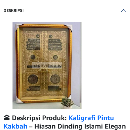
KAKBAH
40X60
DESKRIPSI
🕋
Deskripsi Produk:
Kaligrafi Pintu
Kakbah
– Hiasan Dinding Islami Elegan