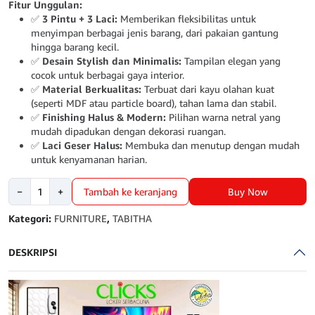
Fitur Unggulan:
✅
3 Pintu + 3 Laci:
Memberikan fleksibilitas untuk
menyimpan berbagai jenis barang, dari pakaian gantung
hingga barang kecil.
✅
Desain Stylish dan Minimalis:
Tampilan elegan yang
cocok untuk berbagai gaya interior.
✅
Material Berkualitas:
Terbuat dari kayu olahan kuat
(seperti MDF atau particle board), tahan lama dan stabil.
✅
Finishing Halus & Modern:
Pilihan warna netral yang
mudah dipadukan dengan dekorasi ruangan.
✅
Laci Geser Halus:
Membuka dan menutup dengan mudah
untuk kenyamanan harian.
Kuantitas
Buy Now
−
+
Tambah ke keranjang
LEMARI
LOKER
Kategori:
FURNITURE
,
TABITHA
TABUTHA
CLICK
DESKRIPSI
3
SUSUN
3
T3S3