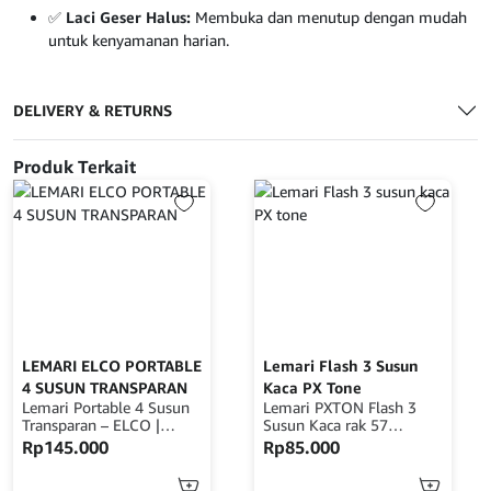
✅
Laci Geser Halus:
Membuka dan menutup dengan mudah
untuk kenyamanan harian.
DELIVERY & RETURNS
Produk Terkait
LEMARI ELCO PORTABLE
Lemari Flash 3 Susun
4 SUSUN TRANSPARAN
Kaca PX Tone
Lemari Portable 4 Susun
Lemari PXTON Flash 3
Transparan – ELCO |
Susun Kaca rak 57
Ringan, Rapi, dan Praktis
Deskripsi Produk:Lemari
Rp
145.000
Rp
85.000
Deskripsi Produk: Lemari
PXTON Flash 3 Susun
Portable 4 Susun
Kaca adalah pilihan tepat