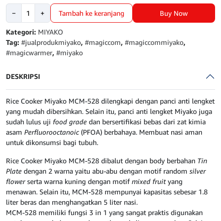
Kuantitas
Buy Now
−
+
Tambah ke keranjang
Magic
Warmer
Kategori:
MIYAKO
Penanak
Tag:
#jualprodukmiyako
,
#magiccom
,
#magiccommiyako
,
Nasi
#magicwarmer
,
#miyako
MIYAKO
MCM
DESKRIPSI
528
Rice Cooker Miyako MCM-528 dilengkapi dengan panci anti lengket
yang mudah dibersihkan. Selain itu, panci anti lengket Miyako juga
sudah lulus uji
food grade
dan bersertifikasi bebas dari zat kimia
asam
Perfluorooctanoic
(PFOA) berbahaya. Membuat nasi aman
untuk dikonsumsi bagi tubuh.
Rice Cooker Miyako MCM-528 dibalut dengan body berbahan
Tin
Plate
dengan 2 warna yaitu abu-abu dengan motif random
silver
flower
serta warna kuning dengan motif
mixed fruit
yang
menawan. Selain itu, MCM-528 mempunyai kapasitas sebesar 1.8
liter beras dan menghangatkan 5 liter nasi.
MCM-528 memiliki fungsi 3 in 1 yang sangat praktis digunakan