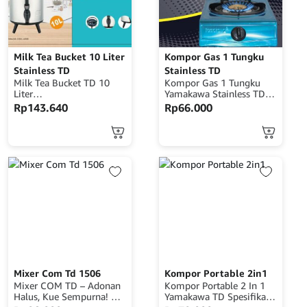
Milk Tea Bucket 10 Liter
Kompor Gas 1 Tungku
Stainless TD
Stainless TD
Milk Tea Bucket TD 10
Kompor Gas 1 Tungku
Liter
Yamakawa Stainless TD
- Bahan Stainless steel dan Plastik
Terdapat 1 Tungku
Rp
143.640
Rp
66.000
- Dilengkapi kaki yang dapat di panjang pendekkan
Lapisan Stainless Anti
- Dapat tahan Hingga suhu 150 celcius
Karat Rangka & Plat Besi
- Tuas Kran air yang mudah digunakan
Kokoh terbuat dari
- Mampu menjaga suhu minuman lebih lama
stainless alloy yang sudah
-
Ber SNI (Standart
Tahan panas dan dingin- Body kuat, Tebal dan Awet
National Indonesia) Super
- Mudah digunakan dan dibersihkan
Wide Burner, Pemakaian
- Cocok untuk acara besar keluarga ataupun jualan minuman
Gas Lebih Hemat QC
Control Ketat, Dipastikan
Tanpa Kebocoran Gas /
Lebih Aman Mudah
dibersihkan
Mixer Com Td 1506
Kompor Portable 2in1
Mixer COM TD – Adonan
Kompor Portable 2 In 1
Halus, Kue Sempurna! 🍰
Yamakawa TD Spesifikasi