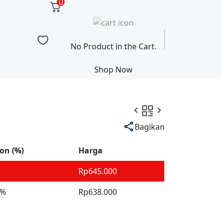
0
No Product in the Cart.
Shop Now
Bagikan
on (%)
Harga
Rp
645.000
 %
Rp
638.000