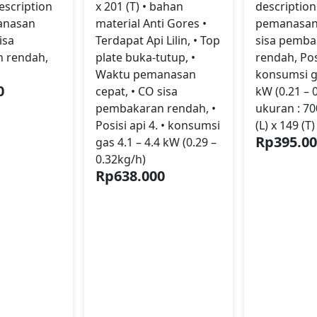
escription
x 201 (T) • bahan
description
anasan
material Anti Gores •
pemanasan
isa
Terdapat Api Lilin, • Top
sisa pemba
 rendah,
plate buka-tutup, •
rendah, Posi
Waktu pemanasan
konsumsi ga
0
cepat, • CO sisa
kW (0.21 – 
pembakaran rendah, •
ukuran : 70
Posisi api 4. • konsumsi
(L) x 149 (T)
Rp
395.0
gas 4.1 – 4.4 kW (0.29 –
0.32kg/h)
Rp
638.000