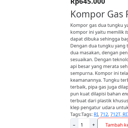
Rp
645.000
Kompor Gas R
Kompor gas dua tungku y
kompor ini yaitu memilik
t
dapat dibuka sehingga bag
Dengan dua tungku yang t
dua masakan, dengan peng
sesuaikan. Dengan teknol
api besar yang merata s
sempurna. Kompor ini tela
keamanannya. Tungku ter
terbaik, pipa gas juga dil
pun kuat dilapisi bahan
en
terbuat dari plastik khusu
klep pengatur udara untuk
Tags:Tags:
RI
,
712
,
712T,
RI
Kuantitas
−
+
Tambah ke