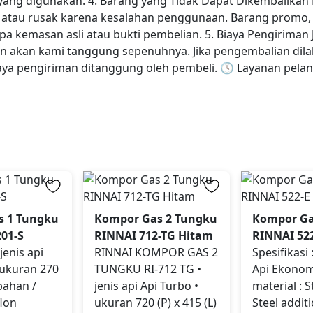
yang digunakan. 4. Barang yang Tidak Dapat Dikembalika
, atau rusak karena kesalahan penggunaan. Barang promo, 
a kemasan asli atau bukti pembelian. 5. Biaya Pengiriman J
man akan kami tanggung sepenuhnya. Jika pengembalian dila
biaya pengiriman ditanggung oleh pembeli. 🕓 Layanan pelang
s 1 Tungku
Kompor Gas 2 Tungku
Kompor Ga
201-S
RINNAI 712-TG Hitam
RINNAI 52
 jenis api
RINNAI KOMPOR GAS 2
Spesifikasi :
 ukuran 270
TUNGKU RI-712 TG •
Api Ekonom
bahan /
jenis api Api Turbo •
material : S
flon
ukuran 720 (P) x 415 (L)
Steel addit