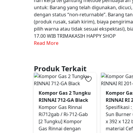
hari kerja tergantung metode pembayaran 
untuk: Barang yang telah digunakan, dicuci
dengan status “non-returnable”. Barang tanp
(produk rusak, salah kirim), biaya pengiri
pilih warna atau tidak sesuai ekspektasi), 
17.00 WIB TRIMAKASIH HAPPY SHOP
Read More
Produk Terkait
Kompor Gas 2 Tungku
Kompor Ga
RINNAI 712-GA Black
RINNAI RI 
Kompor Gas Rinnai
Spesifikasi :
Ri712gab / Ri-712-Gab
Sun Burner
[2 Tungku] Kompor
x 392 x 122 
Gas Rinnai dengan
material Ce