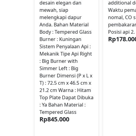
desain elegan dan
additional d
mewah, siap
Waktu pem
melengkapi dapur
nomal, CO s
Anda. Bahan Material
pembakaran
Body : Tempered Glass
Posisi api 2.
Rp
178.00
Burner : Kuningan
Sistem Penyalaan Api :
Mekanik Tipe Api Right
: Big Burner with
Simmer Left : Big
Burner Dimensi (P x L x
T) : 72.5 cm x 46.5 cm x
21.2 cm Warna : Hitam
Top Plate Dapat Dibuka
: Ya Bahan Material :
Tempered Glass
Rp
845.000