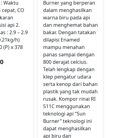
 : Waktu
Burner yang berperan
 cepat, CO
dalam menghasilkan
karan
warna biru pada api
si api 2.
dan menghemat bahan
s : 2.9 – 2.9
bakar. Dengan tatakan
0.21kg/h)
dilapisi Enamed
0 (P) x 378
mampu menahan
panas sampai dengan
00
800 derajat celcius.
Telah lengkap dengan
klep pengatur udara
serta kenop dari bahan
plastik yang tak mudah
rusak. Kompor rinai RI
511C menggunakan
teknologi api “Sun
Burner” teknologi ini
dapat menghasilkan
api biru dan