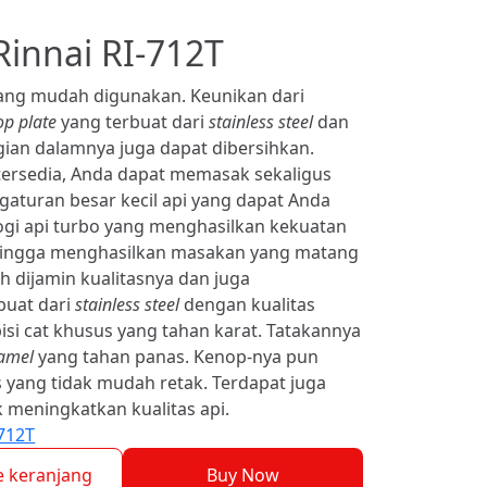
innai RI-712T
ang mudah digunakan. Keunikan dari
op plate
yang terbuat dari
stainless steel
dan
ian dalamnya juga dapat dibersihkan.
ersedia, Anda dapat memasak sekaligus
aturan besar kecil api yang dapat Anda
ogi api turbo yang menghasilkan kekuatan
ehingga menghasilkan masakan yang matang
h dijamin kualitasnya dan juga
buat dari
stainless steel
dengan kualitas
apisi cat khusus yang tahan karat. Tatakannya
amel
yang tahan panas. Kenop-nya pun
s yang tidak mudah retak. Terdapat juga
 meningkatkan kualitas api.
712T
 keranjang
Buy Now