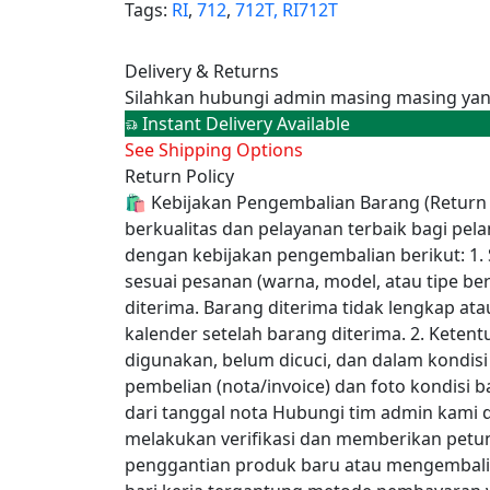
Tags:
RI
,
712
,
712T,
RI712T
Delivery & Returns
Silahkan hubungi admin masing masing yan
Instant Delivery Available
See Shipping Options
Return Policy
🛍️ Kebijakan Pengembalian Barang (Return
berkualitas dan pelayanan terbaik bagi pe
dengan kebijakan pengembalian berikut: 1.
sesuai pesanan (warna, model, atau tipe ber
diterima. Barang diterima tidak lengkap a
kalender setelah barang diterima. 2. Kete
digunakan, belum dicuci, dan dalam kondisi 
pembelian (nota/invoice) dan foto kondisi b
dari tanggal nota Hubungi tim admin kami
melakukan verifikasi dan memberikan petun
penggantian produk baru atau mengembalik