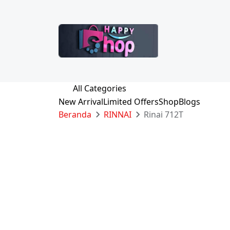
All Categories
New Arrival
Limited Offers
Shop
Blogs
Beranda
RINNAI
Rinai 712T