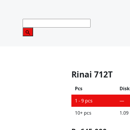
Rinai 712T
Pcs
Disk
1 - 9
pcs
—
10+ pcs
1.09