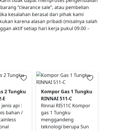
n Kami tidak dapat memproses pengembalian
barang “clearance sale”, atau pembelian
ika kesalahan berasal dari pihak kami
kukan karena alasan pribadi (misalnya salah
gan aktif setiap hari kerja pukul 09.00 –
s 2 Tungku
Kompor Gas 1 Tungku
2-E
RINNAI 511-C
 jenis api :
Rinnai RI511C Kompor
is bahan /
gas 1 Tungku
tainless
menggandeng
ional
teknologi berupa Sun