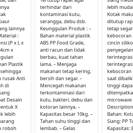
innya
terhindar dari
lebih muda
dak
kontaminasi kutu,
Kotak maka
baur
serangga, debu dsb.
ditutup rap
ang lainnya
Keunggulan Produk : –
tetap segar
aterial :
Bahan material plastik
kebocoran 
nsi (P x L x
ABS PP Food Grade,
cincin silik
24cm x
anti racun dan tidak
penyegela
gulan
berbau, kuat tahan
terintegras
han Plastik
lama. – Menjaga
terintegras
 sehingga
makanan tetap kering,
kebocoran
 rusak Anti
bersih dan segar. –
saat dibali
h di
Mencegah makanan
tinggi dapa
sang
terkontaminasi dari
ditempatka
at Desain
kutu, bakteri, debu dan
microwave
bentuk X
kotoran lainnya. –
Descriptio
k lebih
Kapasitas besar 10kg. –
Bahan: Kot
barang
Tahan suhu tinggi dan
Siang: PP T
h roboh
lembab. – Gelas
Kapasitas: