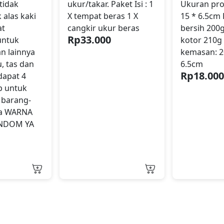
tidak
ukur/takar. Paket Isi : 1
Ukuran pro
 alas kaki
X tempat beras 1 X
15 * 6.5cm 
at
cangkir ukur beras
bersih 200g
Rp
33.000
untuk
kotor 210g
n lainnya
kemasan: 20
, tas dan
6.5cm
Rp
18.00
rdapat 4
p untuk
barang-
da WARNA
ANDOM YA