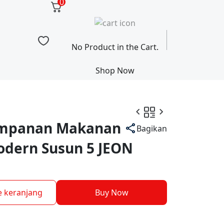
0
No Product in the Cart.
Shop Now
impanan Makanan
Bagikan
odern Susun 5 JEON
 keranjang
Buy Now