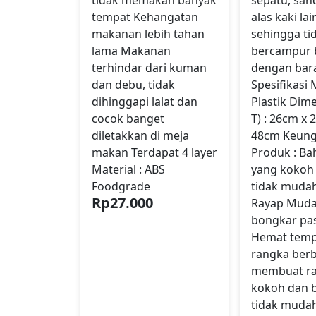
tempat Kehangatan
alas kaki la
makanan lebih tahan
sehingga ti
lama Makanan
bercampur 
terhindar dari kuman
dengan bar
dan debu, tidak
Spesifikasi M
dihinggapi lalat dan
Plastik Dime
cocok banget
T) : 26cm x 
diletakkan di meja
48cm Keung
makan Terdapat 4 layer
Produk : Ba
Material : ABS
yang kokoh
Foodgrade
tidak mudah
Rp
27.000
Rayap Muda
bongkar pa
Hemat temp
rangka ber
membuat ra
kokoh dan 
tidak muda