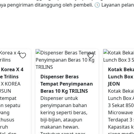
biaya pengiriman ditanggung oleh pembeli. 🕓 Layanan pelang
 Korea X 4
Kotak Bek
 Trilins
Dispenser Beras
Lunch Box 
 X KOREA
Tempat Penyimpanan
JEON
SUSUN
Beras 10 Kg TRILINS
Kotak Beka
 tempat
Dispenser untuk
Lunch Box 
n sepatu
penyimpanan bahan
3 Sekat 85
yang
kering seperti beras,
Microwave 
khusus
biji-bijian, ataupun
Terdapat 3 
ruh
makanan hewan.
Kapasitas 
dal, dan
Tertutup rapat agar
siang med