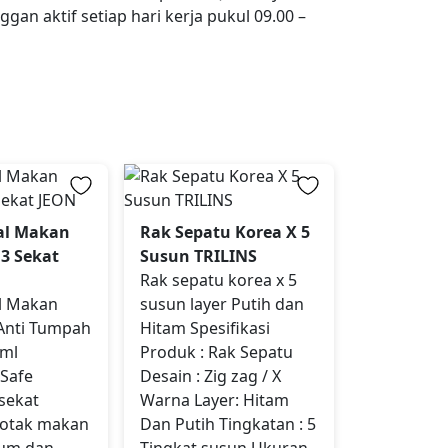
gan aktif setiap hari kerja pukul 09.00 –
al Makan
Rak Sepatu Korea X 5
3 Sekat
Susun TRILINS
Rak sepatu korea x 5
l Makan
susun layer Putih dan
Anti Tumpah
Hitam Spesifikasi
0ml
Produk : Rak Sepatu
Safe
Desain : Zig zag / X
sekat
Warna Layer: Hitam
kotak makan
Dan Putih Tingkatan : 5
ium dan
Tingkat susun Ukuran