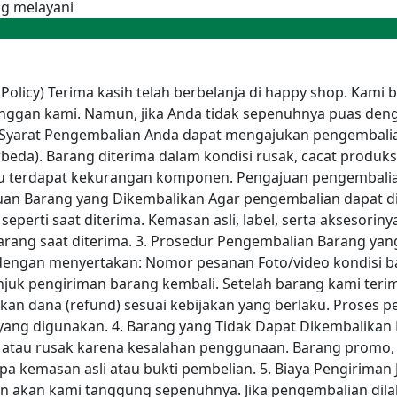
g melayani
 Policy) Terima kasih telah berbelanja di happy shop. Ka
langgan kami. Namun, jika Anda tidak sepenuhnya puas de
 Syarat Pengembalian Anda dapat mengajukan pengembalian
beda). Barang diterima dalam kondisi rusak, cacat produksi
tau terdapat kekurangan komponen. Pengajuan pengembalian
ntuan Barang yang Dikembalikan Agar pengembalian dapat d
seperti saat diterima. Kemasan asli, label, serta aksesorin
arang saat diterima. 3. Prosedur Pengembalian Barang yang 
 dengan menyertakan: Nomor pesanan Foto/video kondisi 
juk pengiriman barang kembali. Setelah barang kami teri
an dana (refund) sesuai kebijakan yang berlaku. Proses
yang digunakan. 4. Barang yang Tidak Dapat Dikembalika
, atau rusak karena kesalahan penggunaan. Barang promo, 
a kemasan asli atau bukti pembelian. 5. Biaya Pengiriman J
man akan kami tanggung sepenuhnya. Jika pengembalian dila