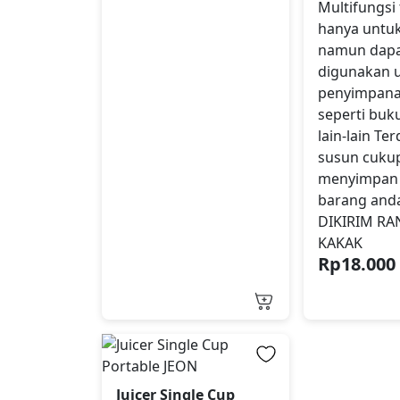
Multifungsi 
hanya untuk
namun dap
digunakan 
penyimpana
seperti buku
lain-lain Te
susun cuku
menyimpan 
barang an
DIKIRIM R
KAKAK
Rp
18.000
Juicer Single Cup