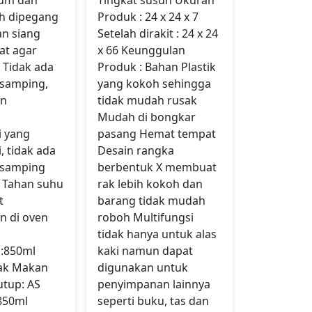
h dipegang
Produk : 24 x 24 x 7
n siang
Setelah dirakit : 24 x 24
at agar
x 66 Keunggulan
 Tidak ada
Produk : Bahan Plastik
samping,
yang kokoh sehingga
on
tidak mudah rusak
n
Mudah di bongkar
i yang
pasang Hemat tempat
i, tidak ada
Desain rangka
 samping
berbentuk X membuat
k Tahan suhu
rak lebih kokoh dan
t
barang tidak mudah
n di oven
roboh Multifungsi
tidak hanya untuk alas
n:850ml
kaki namun dapat
ak Makan
digunakan untuk
utup: AS
penyimpanan lainnya
 850ml
seperti buku, tas dan