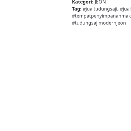
Kategori:
JEON
Tudung
Tag:
#jualtudungsaji
,
#jua
Saji
#tempatpenyimpananmak
Modern
#tudungsajimodernjeon
Susun
5
JEON