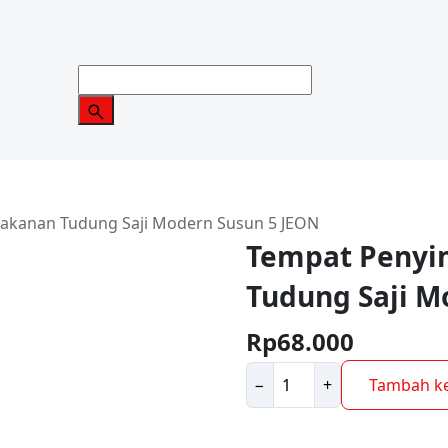
kanan Tudung Saji Modern Susun 5 JEON
Tempat Peny
Tudung Saji M
Rp
68.000
Kuantitas
−
+
Tambah ke
Tempat
Penyimpanan
Makanan