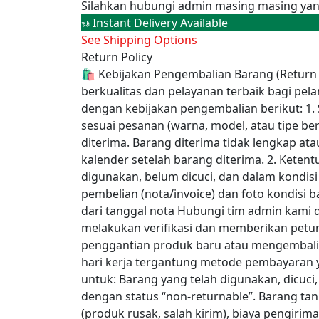
Silahkan hubungi admin masing masing yan
Instant Delivery Available
See Shipping Options
Return Policy
🛍️ Kebijakan Pengembalian Barang (Return
berkualitas dan pelayanan terbaik bagi pe
dengan kebijakan pengembalian berikut: 1.
sesuai pesanan (warna, model, atau tipe ber
diterima. Barang diterima tidak lengkap a
kalender setelah barang diterima. 2. Kete
digunakan, belum dicuci, dan dalam kondisi 
pembelian (nota/invoice) dan foto kondisi b
dari tanggal nota Hubungi tim admin kami
melakukan verifikasi dan memberikan petun
penggantian produk baru atau mengembalik
hari kerja tergantung metode pembayaran 
untuk: Barang yang telah digunakan, dicuci
dengan status “non-returnable”. Barang tanp
(produk rusak, salah kirim), biaya pengiri