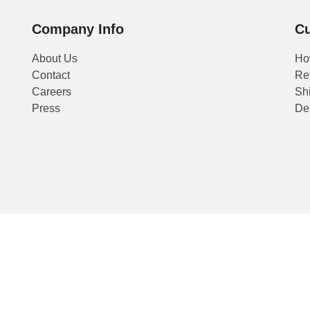
ot
Company Info
Cu
an,
About Us
Ho
Contact
Re
ran
Careers
Shi
n.
Press
Del
ang
or