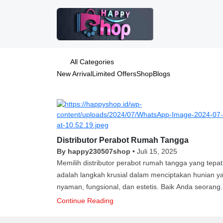
All Categories
New Arrival
Limited Offers
Shop
Blogs
Distributor Perabot Rumah Tangga
By happy230507shop
•
Juli 15, 2025
Memilih distributor perabot rumah tangga yang tepat
adalah langkah krusial dalam menciptakan hunian y
nyaman, fungsional, dan estetis. Baik Anda seorang
pemilik rumah, pelaku bisnis properti, hingga pelaku
Continue Reading
usaha retail, kebutuhan akan distributor perabot yan
profesional, berkualitas, dan terpercaya tak bisa