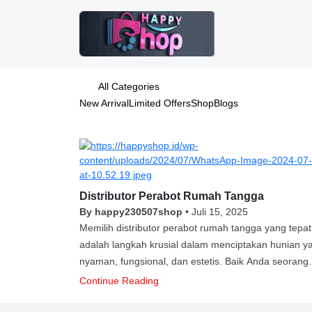
All Categories
New Arrival
Limited Offers
Shop
Blogs
Distributor Perabot Rumah Tangga
By happy230507shop
•
Juli 15, 2025
Memilih distributor perabot rumah tangga yang tepat
adalah langkah krusial dalam menciptakan hunian y
nyaman, fungsional, dan estetis. Baik Anda seorang
pemilik rumah, pelaku bisnis properti, hingga pelaku
Continue Reading
usaha retail, kebutuhan akan distributor perabot yan
profesional, berkualitas, dan terpercaya tak bisa