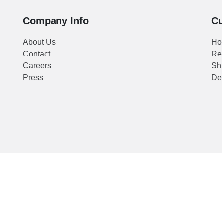
ot
Company Info
Cu
an,
About Us
Ho
Contact
Re
ran
Careers
Shi
n.
Press
Del
ang
or