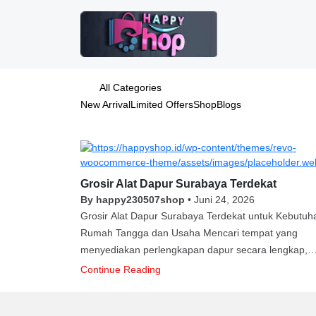
All Categories
New Arrival
Limited Offers
Shop
Blogs
Grosir Alat Dapur Surabaya Terdekat
By happy230507shop
•
Juni 24, 2026
Grosir Alat Dapur Surabaya Terdekat untuk Kebutuh
Rumah Tangga dan Usaha Mencari tempat yang
menyediakan perlengkapan dapur secara lengkap,
mudah dijangkau, dan terpercaya di Surabaya menja
Continue Reading
kebutuhan penting, baik untuk rumah tangga, usaha
kuliner, maupun bisnis retail. Ketersediaan alat dapu