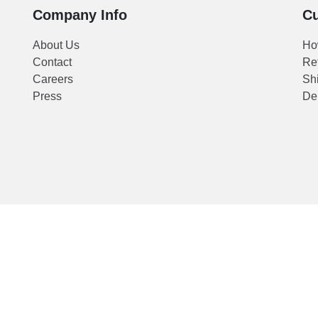
Company Info
Cu
ung
ngah
About Us
Ho
Contact
Re
Careers
Shi
Press
Del
ta
g
up
n