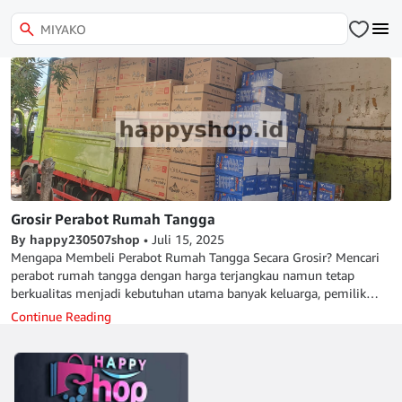
Grosir Perabot Rumah Tangga
By happy230507shop
•
Juli 15, 2025
Mengapa Membeli Perabot Rumah Tangga Secara Grosir? Mencari
perabot rumah tangga dengan harga terjangkau namun tetap
berkualitas menjadi kebutuhan utama banyak keluarga, pemilik
bisnis, hingga reseller. Salah satu solusi terbaik adalah membeli
Continue Reading
perabot rumah tangga secara grosir. Dengan sistem grosir, Anda
dapat memperoleh harga lebih murah dibandingkan harga eceran,
serta mendapatkan stok dalam jumlah besar untuk kebutuhan
pribadi maupun usaha. Keuntungan Membeli di Grosir Perabot
Rumah Tangga 1. Harga Lebih Murah Pembelian grosir umumnya