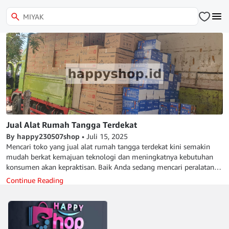
Jual Alat Rumah Tangga Terdekat
By happy230507shop
•
Juli 15, 2025
Mencari toko yang jual alat rumah tangga terdekat kini semakin
mudah berkat kemajuan teknologi dan meningkatnya kebutuhan
konsumen akan kepraktisan. Baik Anda sedang mencari peralatan
dapur, alat kebersihan, atau perlengkapan elektronik rumah tangga,
Continue Reading
menemukan lokasi penjual terdekat sangat penting agar proses
belanja lebih efisien dan hemat waktu. Mengapa Memilih Toko
Alat Rumah Tangga Terdekat? Efisiensi Waktu dan Biaya Dengan
membeli dari toko yang dekat dengan lokasi Anda, ongkos kirim
bisa lebih murah atau bahkan gratis, dan Anda dapat menerima