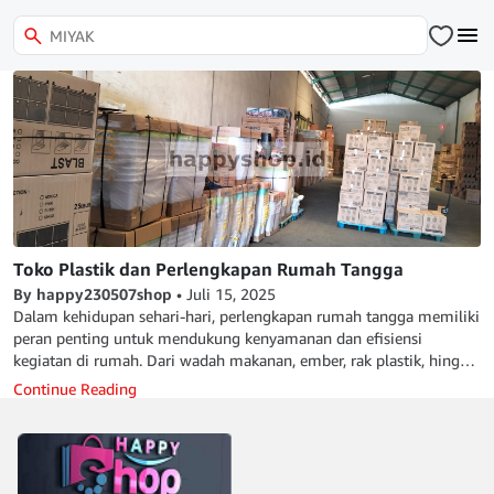
Toko Plastik dan Perlengkapan Rumah Tangga
By happy230507shop
•
Juli 15, 2025
Dalam kehidupan sehari-hari, perlengkapan rumah tangga memiliki
peran penting untuk mendukung kenyamanan dan efisiensi
kegiatan di rumah. Dari wadah makanan, ember, rak plastik, hingga
perlengkapan dapur—semua bisa didapatkan dengan mudah di
Continue Reading
toko plastik dan perlengkapan rumah tangga yang terpercaya.
Mengapa Memilih Toko Plastik dan Perlengkapan Rumah Tangga?
Toko plastik dan perlengkapan rumah tangga menawarkan berbagai
keunggulan yang tidak selalu tersedia di supermarket besar atau
toko serba ada, antara lain: Ketersediaan produk yang lebih lengkap: