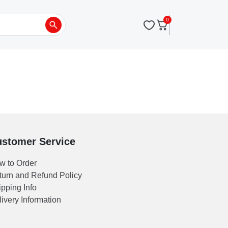
0
stomer Service
w to Order
turn and Refund Policy
pping Info
ivery Information