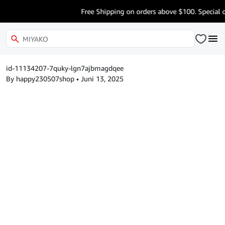
Free Shipping on orders above $100. Special o
id-11134207-7quky-lgn7ajbmagdqee
By happy230507shop
•
Juni 13, 2025