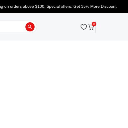
on orders above $100. Special offers: Get 35% More Discount
0