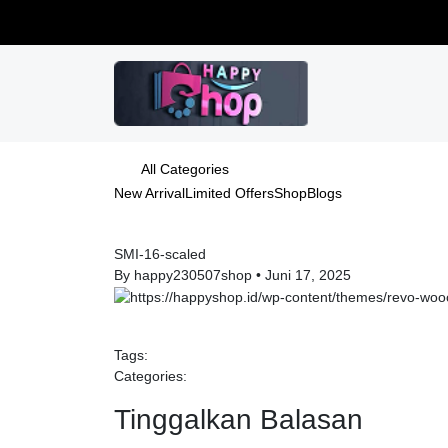
All Categories
New Arrival
Limited Offers
Shop
Blogs
SMI-16-scaled
By happy230507shop
•
Juni 17, 2025
Tags:
Categories:
Tinggalkan Balasan