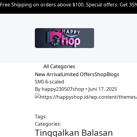
Free Shipping on orders above $100. Special offers: Get 3
All Categories
New Arrival
Limited Offers
Shop
Blogs
SMI-6-scaled
By happy230507shop
•
Juni 17, 2025
Tags:
Categories:
Tinggalkan Balasan