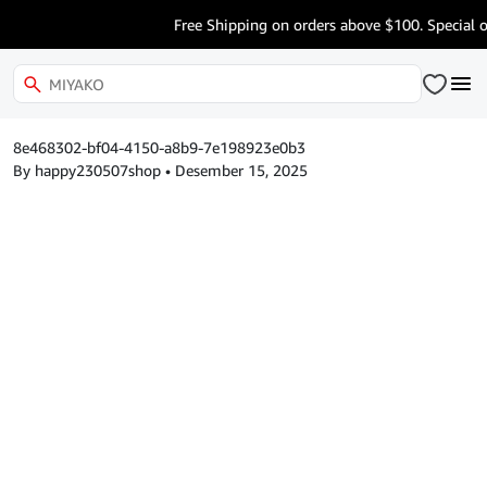
Free Shipping on orders above $100. Special o
8e468302-bf04-4150-a8b9-7e198923e0b3
By happy230507shop
•
Desember 15, 2025