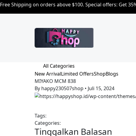
Free Shipping on orders above $100. Special offers: Get 3
All Categories
New Arrival
Limited Offers
Shop
Blogs
MIYAKO MCM 838
By happy230507shop
•
Juli 15, 2024
Tags:
Categories:
Tinggalkan Balasan