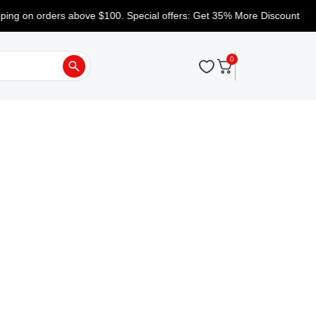
g on orders above $100. Special offers: Get 35% More Discount
0