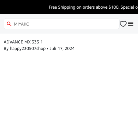
Free Shipping on orders above $100. Special of
ADVANCE MX 333 1
By happy230507shop
•
Juli 17, 2024