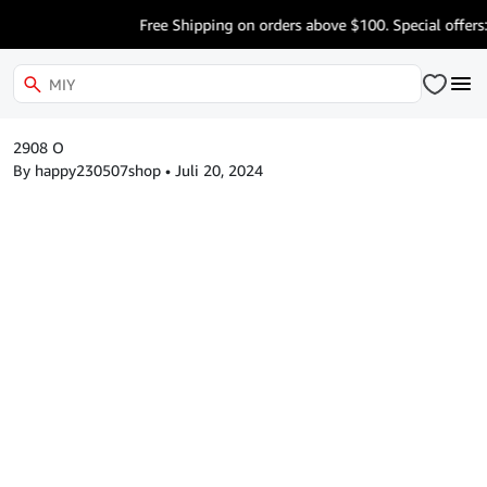
Free Shipping on orders above $100. Special offers:
2908 O
By happy230507shop
•
Juli 20, 2024