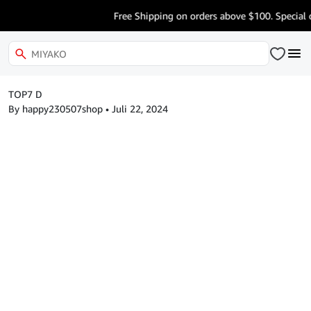
Free Shipping on orders above $100. Special o
TOP7 D
By happy230507shop
•
Juli 22, 2024