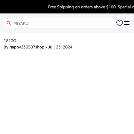
Free Shipping on orders above $100. Special o
1810O
By happy230507shop
•
Juli 23, 2024