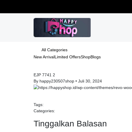
All Categories
New Arrival
Limited Offers
Shop
Blogs
EJP 7741 2
By happy230507shop
•
Juli 30, 2024
Tags:
Categories:
Tinggalkan Balasan