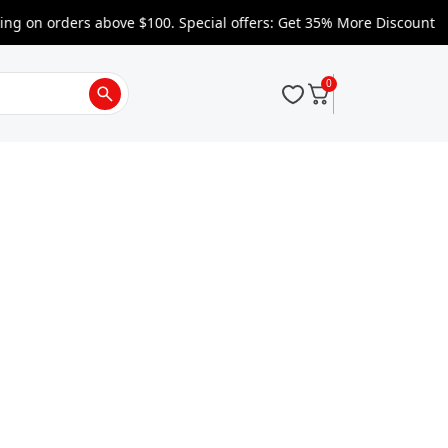
 on orders above $100. Special offers: Get 35% More Discount
0