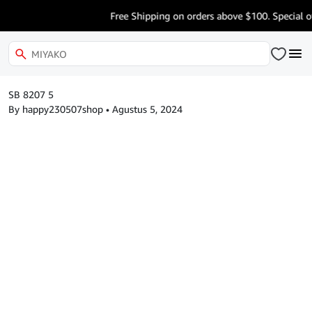
Free Shipping on orders above $100. Special of
SB 8207 5
By happy230507shop
•
Agustus 5, 2024