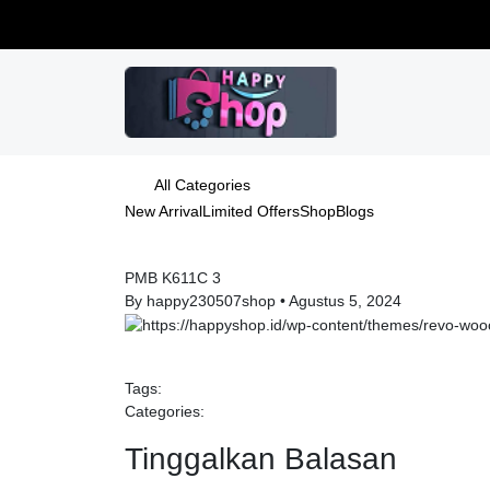
All Categories
New Arrival
Limited Offers
Shop
Blogs
PMB K611C 3
By happy230507shop
•
Agustus 5, 2024
Tags:
Categories:
Tinggalkan Balasan