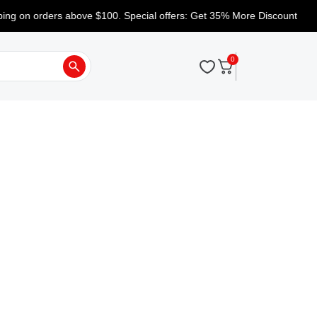
 on orders above $100. Special offers: Get 35% More Discount
0