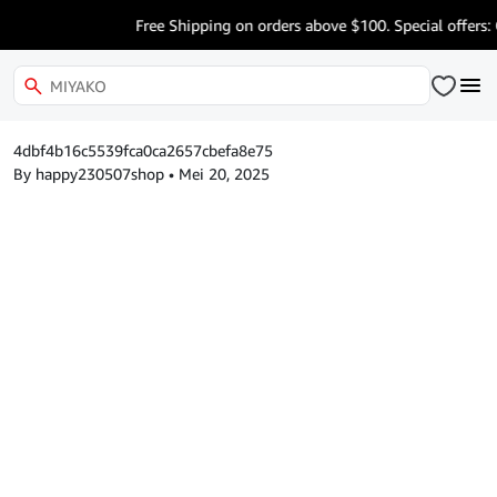
Free Shipping on orders above $100. Special offers:
4dbf4b16c5539fca0ca2657cbefa8e75
By happy230507shop
•
Mei 20, 2025