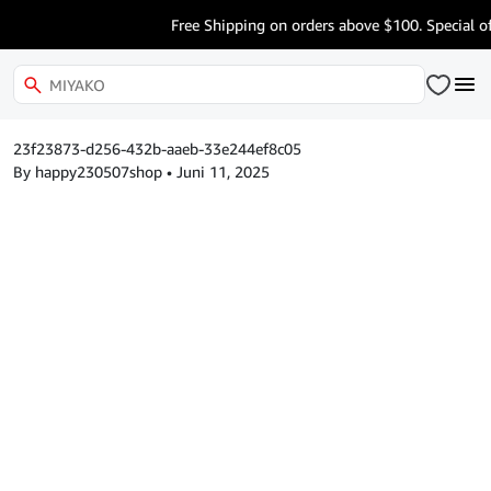
Free Shipping on orders above $100. Special of
23f23873-d256-432b-aaeb-33e244ef8c05
By happy230507shop
•
Juni 11, 2025