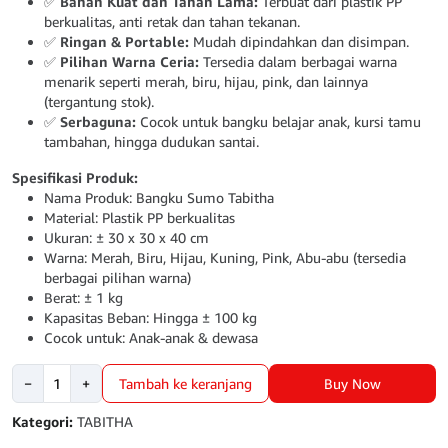
✅
Bahan Kuat dan Tahan Lama:
Terbuat dari plastik PP
berkualitas, anti retak dan tahan tekanan.
✅
Ringan & Portable:
Mudah dipindahkan dan disimpan.
✅
Pilihan Warna Ceria:
Tersedia dalam berbagai warna
menarik seperti merah, biru, hijau, pink, dan lainnya
(tergantung stok).
✅
Serbaguna:
Cocok untuk bangku belajar anak, kursi tamu
tambahan, hingga dudukan santai.
Spesifikasi Produk:
Nama Produk: Bangku Sumo Tabitha
Material: Plastik PP berkualitas
Ukuran: ± 30 x 30 x 40 cm
Warna: Merah, Biru, Hijau, Kuning, Pink, Abu-abu (tersedia
berbagai pilihan warna)
Berat: ± 1 kg
Kapasitas Beban: Hingga ± 100 kg
Cocok untuk: Anak-anak & dewasa
Kuantitas
Buy Now
−
+
Tambah ke keranjang
BANGKU
SUMO
Kategori:
TABITHA
WARNA