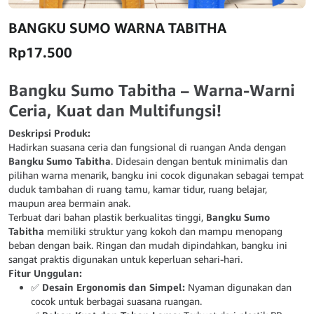
BANGKU SUMO WARNA TABITHA
Rp
17.500
Bangku Sumo Tabitha – Warna-Warni
Ceria, Kuat dan Multifungsi!
Deskripsi Produk:
Hadirkan suasana ceria dan fungsional di ruangan Anda dengan
Bangku Sumo Tabitha
. Didesain dengan bentuk minimalis dan
pilihan warna menarik, bangku ini cocok digunakan sebagai tempat
duduk tambahan di ruang tamu, kamar tidur, ruang belajar,
maupun area bermain anak.
Terbuat dari bahan plastik berkualitas tinggi,
Bangku Sumo
Tabitha
memiliki struktur yang kokoh dan mampu menopang
beban dengan baik. Ringan dan mudah dipindahkan, bangku ini
sangat praktis digunakan untuk keperluan sehari-hari.
Fitur Unggulan:
✅
Desain Ergonomis dan Simpel:
Nyaman digunakan dan
cocok untuk berbagai suasana ruangan.