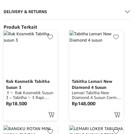
DELIVERY & RETURNS
Produk Terkait
Rak Kosmetik Tabitha
Tabitha Lemari New
Susun 3
Diamond 4 Susun
💄✨ Rak Kosmetik Susun
Lemari Tabitha New
3 – Tabitha ✨💄Rapi.
Diamond 4 Susun Cermin
Cantik. Praktis. Bingung
Elegan. Fungsional.
Rp
18.500
Rp
148.000
cari tempat menyimpan
Menawan. Hadirkan
makeup dan skincare agar
keindahan dan kerapihan
terlihat rapi dan tetap
dalam satu sentuhan
estetik? Kenalan dengan
mewah dengan Lemari
Rak Kosmetik Susun 3 –
Tabitha New Diamond 4
Tabitha, solusi cerdas dan
Susun Cermin — solusi