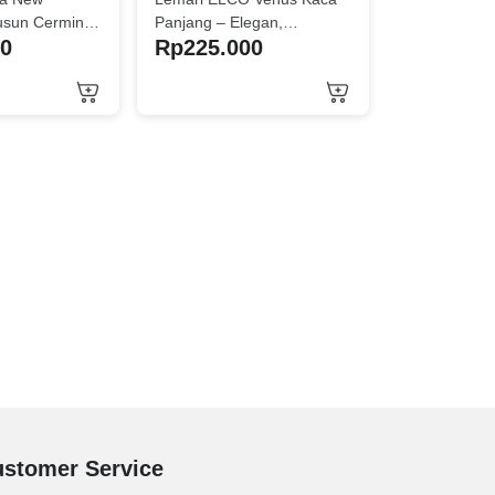
usun Cermin
Panjang – Elegan,
00
Rp
225.000
ional.
Fungsional, dan Tahan
Lama Deskripsi Produk:
n kerapihan
Hadir dengan desain
entuhan
modern dan elegan, Lemari
n Lemari
ELCO Venus Kaca Panjang
Diamond 4
merupakan pilihan
 — solusi
sempurna untuk
 premium
mempercantik sekaligus
ntuk kamar
merapikan ruangan Anda.
 tamu, atau
Dilengkapi dengan kaca
ya modern
panjang pada bagian pintu,
nggulan
lemari ini memudahkan
Anda melihat isi lemari
gan empat
serta berfungsi sebagai
alam,
cermin serbaguna.
an
pakaian,
tu, tas,
g harian
stomer Service
a terpisah dan