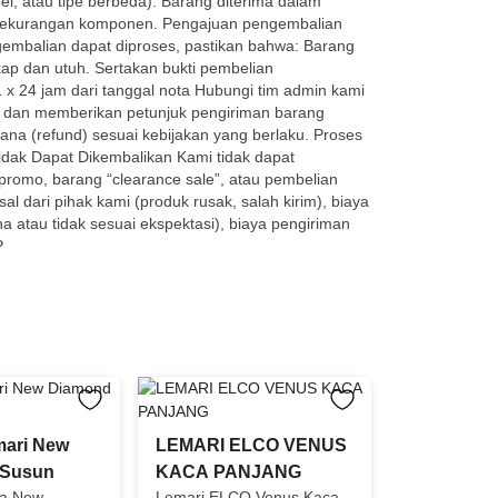
, atau tipe berbeda). Barang diterima dalam
apat kekurangan komponen. Pengajuan pengembalian
ngembalian dapat diproses, pastikan bahwa: Barang
gkap dan utuh. Sertakan bukti pembelian
 1 x 24 jam dari tanggal nota Hubungi tim admin kami
i dan memberikan petunjuk pengiriman barang
na (refund) sesuai kebijakan yang berlaku. Proses
dak Dapat Dikembalikan Kami tidak dapat
romo, barang “clearance sale”, atau pembelian
l dari pihak kami (produk rusak, salah kirim), biaya
 atau tidak sesuai ekspektasi), biaya pengiriman
P
mari New
LEMARI ELCO VENUS
 Susun
KACA PANJANG
ha New
Lemari ELCO Venus Kaca