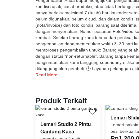
Pengembalian Anda dapat mengajukan pengembalian b
kondisi rusak, cacat produksi, atau tidak berfungsi
hanya berlaku maksimal 7 (tujuh) hari kalender set
belum digunakan, belum dicuci, dan dalam kondisi se
(nota/invoice) dan foto kondisi barang saat diterima
dengan menyertakan: Nomor pesanan Foto/video kon
kembali. Setelah barang kami terima dan periksa, 
pengembalian dana memerlukan waktu 3–30 hari ker
memproses pengembalian untuk: Barang yang telah d
dengan status “non-returnable”. Barang tanpa kemasa
pengiriman akan kami tanggung sepenuhnya. Jika pen
ditanggung oleh pembeli. 🕓 Layanan pelanggan ak
Read More
Produk Terkait
Lemari Slid
Lemari Studio 2 Pintu
Lemari pakai
besi berkualit
Gantung Kaca
Rp
1.200.
dirancang kua
Lemari studio 2 pintu