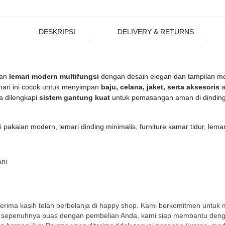
DESKRIPSI
DELIVERY & RETURNS
kan
lemari modern multifungsi
dengan desain elegan dan tampilan m
ari ini cocok untuk menyimpan
baju, celana, jaket, serta aksesoris
a
a dilengkapi
sistem gantung kuat
untuk pemasangan aman di dinding
i pakaian modern, lemari dinding minimalis, furniture kamar tidur, lema
ani
Terima kasih telah berbelanja di happy shop. Kami berkomitmen untuk
ak sepenuhnya puas dengan pembelian Anda, kami siap membantu denga