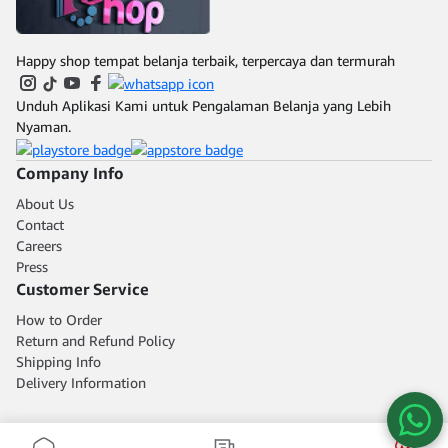
dari material berkualitas
rumah, kantor, maupun
lebih nyenyak dan
tinggi yang kokoh dan
ruang usaha.
berkualitas Mengurangi
tahan lama, serta
rasa pegal dan nyeri
dilengkapi sistem
Happy shop tempat belanja terbaik, terpercaya dan termurah
setelah bangun tidur
gantung kuat untuk
Menambah estetika
pemasangan aman di
kamar dengan desain
dinding. Ideal untuk
Unduh Aplikasi Kami untuk Pengalaman Belanja yang Lebih
minimalis dan warna
kamar tidur bergaya
netral
Nyaman.
minimalis maupun
modern elegan. lemari
pakaian diva plus, lemari
Company Info
gantung kaca, lemari
pakaian modern, lemari
About Us
dinding minimalis,
Contact
furniture kamar tidur,
lemari pakaian elegan,
Careers
lemari pakaian gantung.
Press
Customer Service
How to Order
Return and Refund Policy
Shipping Info
Delivery Information