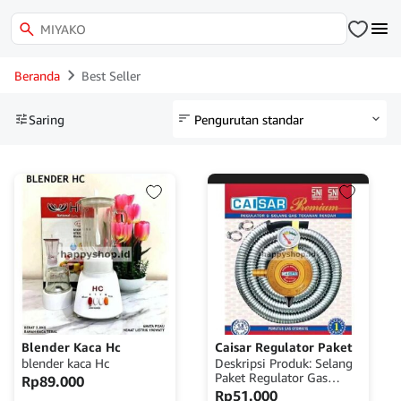
Beranda
Best Seller
Saring
Blender Kaca Hc
Caisar Regulator Paket
blender kaca Hc
Deskripsi Produk: Selang
Paket Regulator Gas
Rp
89.000
Caisar – Aman, Tahan
Rp
51.000