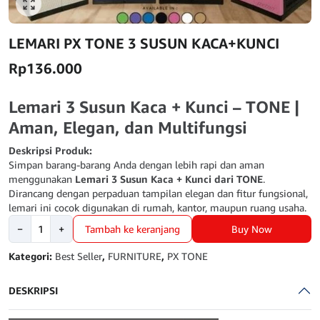
Click to enlarge
LEMARI PX TONE 3 SUSUN KACA+KUNCI
Rp
136.000
Lemari 3 Susun Kaca + Kunci – TONE |
Aman, Elegan, dan Multifungsi
Deskripsi Produk:
Simpan barang-barang Anda dengan lebih rapi dan aman
menggunakan
Lemari 3 Susun Kaca + Kunci dari TONE
.
Dirancang dengan perpaduan tampilan elegan dan fitur fungsional,
lemari ini cocok digunakan di rumah, kantor, maupun ruang usaha.
Kuantitas
Buy Now
−
+
Tambah ke keranjang
LEMARI
PX
Kategori:
Best Seller
,
FURNITURE
,
PX TONE
TONE
3
DESKRIPSI
SUSUN
KACA+KUNCI