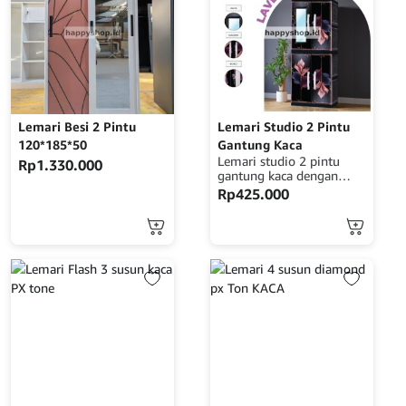
Lemari Besi 2 Pintu
Lemari Studio 2 Pintu
120*185*50
Gantung Kaca
Lemari studio 2 pintu
Rp
1.330.000
gantung kaca dengan
desain minimalis dan
Rp
425.000
modern. Dilengkapi pintu
kaca elegan dan sistem
gantung yang hemat
ruang, serta rak
penyimpanan luas di
dalamnya. Cocok untuk
studio atau ruang bergaya
kontemporer.