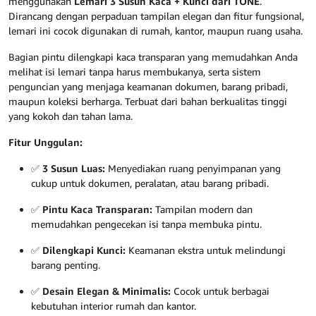
menggunakan
Lemari 3 Susun Kaca + Kunci dari TONE
.
Dirancang dengan perpaduan tampilan elegan dan fitur fungsional,
lemari ini cocok digunakan di rumah, kantor, maupun ruang usaha.
Bagian pintu dilengkapi kaca transparan yang memudahkan Anda
melihat isi lemari tanpa harus membukanya, serta sistem
penguncian yang menjaga keamanan dokumen, barang pribadi,
maupun koleksi berharga. Terbuat dari bahan berkualitas tinggi
yang kokoh dan tahan lama.
Fitur Unggulan:
✅
3 Susun Luas:
Menyediakan ruang penyimpanan yang
cukup untuk dokumen, peralatan, atau barang pribadi.
✅
Pintu Kaca Transparan:
Tampilan modern dan
memudahkan pengecekan isi tanpa membuka pintu.
✅
Dilengkapi Kunci:
Keamanan ekstra untuk melindungi
barang penting.
✅
Desain Elegan & Minimalis:
Cocok untuk berbagai
kebutuhan interior rumah dan kantor.